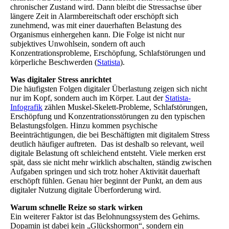
chronischer Zustand wird. Dann bleibt die Stressachse über
längere Zeit in Alarmbereitschaft oder erschöpft sich
zunehmend, was mit einer dauerhaften Belastung des
Organismus einhergehen kann. Die Folge ist nicht nur
subjektives Unwohlsein, sondern oft auch
Konzentrationsprobleme, Erschöpfung, Schlafstörungen und
körperliche Beschwerden (
Statista
).
Was digitaler Stress anrichtet
Die häufigsten Folgen digitaler Überlastung zeigen sich nicht
nur im Kopf, sondern auch im Körper. Laut der
Statista-
Infografik
zählen Muskel-Skelett-Probleme, Schlafstörungen,
Erschöpfung und Konzentrationsstörungen zu den typischen
Belastungsfolgen. Hinzu kommen psychische
Beeinträchtigungen, die bei Beschäftigten mit digitalem Stress
deutlich häufiger auftreten. Das ist deshalb so relevant, weil
digitale Belastung oft schleichend entsteht. Viele merken erst
spät, dass sie nicht mehr wirklich abschalten, ständig zwischen
Aufgaben springen und sich trotz hoher Aktivität dauerhaft
erschöpft fühlen. Genau hier beginnt der Punkt, an dem aus
digitaler Nutzung digitale Überforderung wird.
Warum schnelle Reize so stark wirken
Ein weiterer Faktor ist das Belohnungssystem des Gehirns.
Dopamin ist dabei kein „Glückshormon“, sondern ein