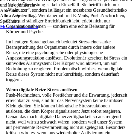
Digitale Überlastung ist kein Einzelfall. Sie betrifft nicht nur
und zu optimieren.
„Vielnutzer“, sondern ist längst ein messbares Gesundheitsrisiko
Ablehnen
im Arbeitsalltag. Wer dauerhaft mit E-Mails, Push-Nachrichten,
Alle akzeptieren
Chats und ständiger Erreichbarkeit lebt, erlebt nicht nur
Speichern
Organisationsthemen — sondern eine echte Belastung für
Mehr Informationen
Körper und Psyche.
Im heutigen Sprachgebrauch bedeutet Stress eine starke
Beanspruchung des Organismus durch innere oder äußere
Reize, die eine psychologische oder physiologische
Anpassungsreaktion auslösen. Evolutionär gesehen ist Stress ein
sinnvolles Alarmsystem: Der Körper wird aktiviert, um auf
Bedrohung zu reagieren. Problematisch wird es, wenn digitale
Reize dieses System nicht nur kurzfristig, sondern dauerhaft
triggern.
Wenn digitale Reize Stress auslösen
Push-Nachrichten, volle Postfächer und die Erwartung, jederzeit
erreichbar zu sein, sind für das Nervensystem keine harmlosen
Kleinigkeiten. Sie können biologische Stressreaktionen
auslösen, die dem Körper signalisieren: Jetzt sofort reagieren.
Genau das macht digitale Dauerverfügbarkeit so anstrengend —
nicht, weil wir zu schwach wären, sondern weil unser System
auf permanente Reizverarbeitung nicht ausgelegt ist. Besonders
kritisch wird es, wenn aus wiederholter Aktivierung ein