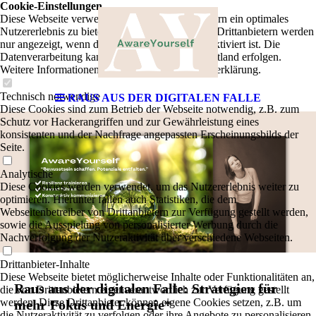
Cookie-Einstellungen
Diese Webseite verwendet Cookies, um Besuchern ein optimales
Nutzererlebnis zu bieten. Bestimmte Inhalte von Drittanbietern werden
nur angezeigt, wenn die entsprechende Option aktiviert ist. Die
Datenverarbeitung kann dann auch in einem Drittland erfolgen.
Weitere Informationen hierzu in der Datenschutzerklärung.
Technisch notwendige
RAUS AUS DER DIGITALEN FALLE
Diese Cookies sind zum Betrieb der Webseite notwendig, z.B. zum
Schutz vor Hackerangriffen und zur Gewährleistung eines
konsistenten und der Nachfrage angepassten Erscheinungsbilds der
Seite.
Analytische
Diese Cookies werden verwendet, um das Nutzererlebnis weiter zu
optimieren. Hierunter fallen auch Statistiken, die dem
Webseitenbetreiber von Drittanbietern zur Verfügung gestellt werden,
sowie die Ausspielung von personalisierter Werbung durch die
Nachverfolgung der Nutzeraktivität über verschiedene Webseiten.
Drittanbieter-Inhalte
Diese Webseite bietet möglicherweise Inhalte oder Funktionalitäten an,
Raus aus der digitalen Falle: Strategien für
die von Drittanbietern eigenverantwortlich zur Verfügung gestellt
werden. Diese Drittanbieter können eigene Cookies setzen, z.B. um
mehr Fokus und Energie*
die Nutzeraktivität zu verfolgen oder ihre Angebote zu personalisieren