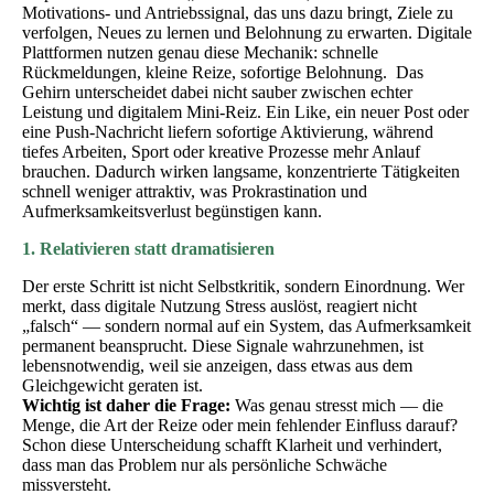
Motivations- und Antriebssignal, das uns dazu bringt, Ziele zu
verfolgen, Neues zu lernen und Belohnung zu erwarten. Digitale
Plattformen nutzen genau diese Mechanik: schnelle
Rückmeldungen, kleine Reize, sofortige Belohnung. Das
Gehirn unterscheidet dabei nicht sauber zwischen echter
Leistung und digitalem Mini-Reiz. Ein Like, ein neuer Post oder
eine Push-Nachricht liefern sofortige Aktivierung, während
tiefes Arbeiten, Sport oder kreative Prozesse mehr Anlauf
brauchen. Dadurch wirken langsame, konzentrierte Tätigkeiten
schnell weniger attraktiv, was Prokrastination und
Aufmerksamkeitsverlust begünstigen kann.
1. Relativieren statt dramatisieren
Der erste Schritt ist nicht Selbstkritik, sondern Einordnung. Wer
merkt, dass digitale Nutzung Stress auslöst, reagiert nicht
„falsch“ — sondern normal auf ein System, das Aufmerksamkeit
permanent beansprucht. Diese Signale wahrzunehmen, ist
lebensnotwendig, weil sie anzeigen, dass etwas aus dem
Gleichgewicht geraten ist.
Wichtig ist daher die Frage:
Was genau stresst mich — die
Menge, die Art der Reize oder mein fehlender Einfluss darauf?
Schon diese Unterscheidung schafft Klarheit und verhindert,
dass man das Problem nur als persönliche Schwäche
missversteht.