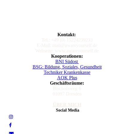
Kontakt:
Tel.: +49 (0) 15224239233
E-Mail: mail@awareyourself.de
Webseite: www.awareyourself.de
Kooperationen:
BNI Südost
BSG: Bildung, Soziales, Gesundheit
Techniker Krankenkasse
AOK Plus
Geschäftsräume:
Bischofsweg 6
01097 Dresden
ÜBER MICH
Social Media