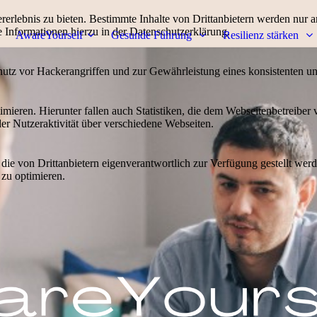
lebnis zu bieten. Bestimmte Inhalte von Drittanbietern werden nur ang
e Informationen hierzu in der Datenschutzerklärung.
AwareYourself
Gesunde Führung
Resilienz stärken
utz vor Hackerangriffen und zur Gewährleistung eines konsistenten un
ieren. Hierunter fallen auch Statistiken, die dem Webseitenbetreiber v
r Nutzeraktivität über verschiedene Webseiten.
 die von Drittanbietern eigenverantwortlich zur Verfügung gestellt wer
 zu optimieren.