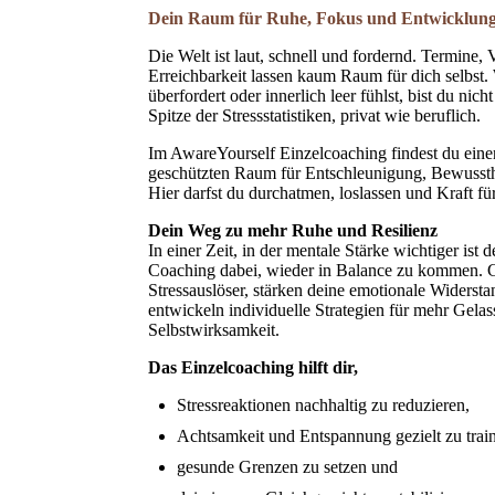
Dein Raum für Ruhe, Fokus und Entwicklun
Die Welt ist laut, schnell und fordernd. Termine,
Erreichbarkeit lassen kaum Raum für dich selbst. 
überfordert oder innerlich leer fühlst, bist du nich
Spitze der Stressstatistiken, privat wie beruflich.
Im AwareYourself Einzelcoaching findest du eine
geschützten Raum für Entschleunigung, Bewussth
Hier darfst du durchatmen, loslassen und Kraft f
Dein Weg zu mehr Ruhe und Resilienz
In einer Zeit, in der mentale Stärke wichtiger ist d
Coaching dabei, wieder in Balance zu kommen. G
Stressauslöser, stärken deine emotionale Widersta
entwickeln individuelle Strategien für mehr Gela
Selbstwirksamkeit.
Das Einzelcoaching hilft dir,
Stressreaktionen nachhaltig zu reduzieren,
Achtsamkeit und Entspannung gezielt zu train
gesunde Grenzen zu setzen und