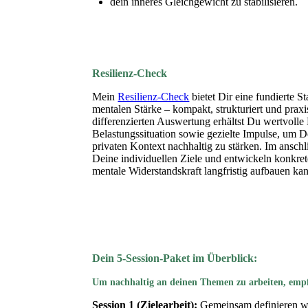
dein inneres Gleichgewicht zu stabilisieren.
Resilienz-Check
Mein
Resilienz-Check
bietet Dir eine fundierte 
mentalen Stärke – kompakt, strukturiert und praxi
differenzierten Auswertung erhältst Du wertvolle 
Belastungssituation sowie gezielte Impulse, um D
privaten Kontext nachhaltig zu stärken. Im ansch
Deine individuellen Ziele und entwickeln konkre
mentale Widerstandskraft langfristig aufbauen kan
Dein 5-Session-Paket im Überblick:
Um nachhaltig an deinen Themen zu arbeiten, empf
Session 1 (Zielearbeit):
Gemeinsam definieren w