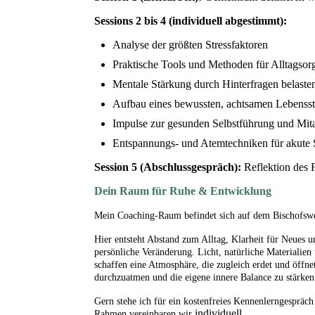
Sessions 2 bis 4 (individuell abgestimmt):
Analyse der größten Stressfaktoren
Praktische Tools und Methoden für Alltagsor
Mentale Stärkung durch Hinterfragen belast
Aufbau eines bewussten, achtsamen Lebensst
Impulse zur gesunden Selbstführung und Mit
Entspannungs- und Atemtechniken für akute S
Session 5 (Abschlussgespräch):
Reflektion des F
Dein Raum für Ruhe & Entwicklung
Mein Coaching-Raum befindet sich auf dem Bischofsw
Hier entsteht Abstand zum Alltag, Klarheit für Neues 
persönliche Veränderung. Licht, natürliche Materialie
schaffen eine Atmosphäre, die zugleich erdet und öffne
durchzuatmen und die eigene innere Balance zu stärken
Gern stehe ich für ein kostenfreies Kennenlerngesprä
individuell.
Rahmen vereinbaren wir