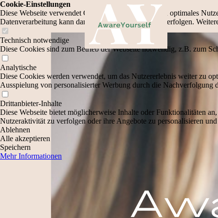
Cookie-Einstellungen
Diese Webseite verwendet Cookies, um Besuchern ein optimales Nutzerer
Datenverarbeitung kann dann auch in einem Drittland erfolgen. Weiter
Technisch notwendige
Diese Cookies sind zum Betrieb der Webseite notwendig, z.B. zum Sch
Analytische
Diese Cookies werden verwendet, um das Nutzererlebnis weiter zu optim
Ausspielung von personalisierter Werbung durch die Nachverfolgung de
Drittanbieter-Inhalte
Diese Webseite bietet möglicherweise Inhalte oder Funktionalitäten an,
Nutzeraktivität zu verfolgen oder ihre Angebote zu personalisieren und
Ablehnen
Alle akzeptieren
Speichern
Mehr Informationen