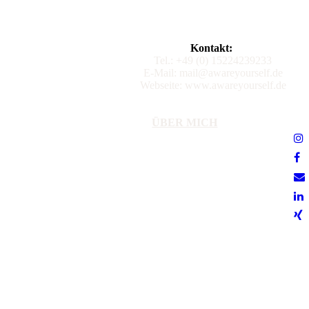
Kontakt:
Tel.: +49 (0) 15224239233
E-Mail: mail@awareyourself.de
Webseite: www.awareyourself.de
ÜBER MICH