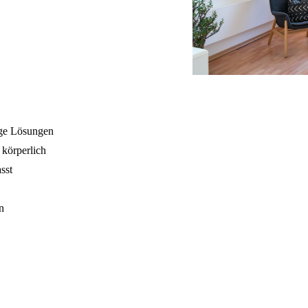
tige Lösungen
 körperlich
asst
en