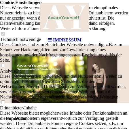
Cookie-Einstellungen
Diese Webseite verwendet Cookies, um Besuchern ein optimales
Nutzererlebnis zu bieten. Bestimmte Inhalte von Drittanbietern werden
nur angezeigt, wenn die entsprechende Option aktiviert ist. Die
Datenverarbeitung kann dann auch in einem Drittland erfolgen.
Weitere Informationen hierzu in der Datenschutzerklärung.
Technisch notwendige
IMPRESSUM
Diese Cookies sind zum Betrieb der Webseite notwendig, z.B. zum
Schutz vor Hackerangriffen und zur Gewährleistung eines
konsistenten und der Nachfrage angepassten Erscheinungsbilds der
Seite.
Analytische
Diese Cookies werden verwendet, um das Nutzererlebnis weiter zu
optimieren. Hierunter fallen auch Statistiken, die dem
Webseitenbetreiber von Drittanbietern zur Verfügung gestellt werden,
sowie die Ausspielung von personalisierter Werbung durch die
Nachverfolgung der Nutzeraktivität über verschiedene Webseiten.
Drittanbieter-Inhalte
Diese Webseite bietet möglicherweise Inhalte oder Funktionalitäten an,
die von Drittanbietern eigenverantwortlich zur Verfügung gestellt
Impressum
werden. Diese Drittanbieter können eigene Cookies setzen, z.B. um
die Nutzeraktivität zu verfolgen oder ihre Angebote zu personalisieren