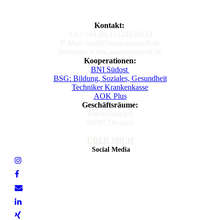
Kontakt:
Tel.: +49 (0) 15224239233
E-Mail: mail@awareyourself.de
Webseite: www.awareyourself.de
Kooperationen:
BNI Südost
BSG: Bildung, Soziales, Gesundheit
Techniker Krankenkasse
AOK Plus
Geschäftsräume:
Bischofsweg 6
01097 Dresden
ÜBER MICH
Social Media