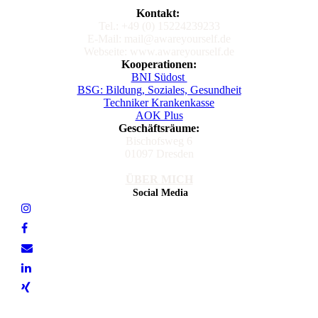
Kontakt:
Tel.: +49 (0) 15224239233
E-Mail: mail@awareyourself.de
Webseite: www.awareyourself.de
Kooperationen:
BNI Südost
BSG: Bildung, Soziales, Gesundheit
Techniker Krankenkasse
AOK Plus
Geschäftsräume:
Bischofsweg 6
01097 Dresden
ÜBER MICH
Social Media