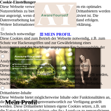
Cookie-Einstellungen
Diese Webseite verwendet Cookies, um Besuchern ein optimales
Nutzererlebnis zu bieten. Bestimmte Inhalte von Drittanbietern werden
nur angezeigt, wenn die entsprechende Option aktiviert ist. Die
Datenverarbeitung kann dann auch in einem Drittland erfolgen.
Weitere Informationen hierzu in der Datenschutzerklärung.
Technisch notwendige
MEIN PROFIL
Diese Cookies sind zum Betrieb der Webseite notwendig, z.B. zum
Schutz vor Hackerangriffen und zur Gewährleistung eines
konsistenten und der Nachfrage angepassten Erscheinungsbilds der
Seite.
Analytische
Diese Cookies werden verwendet, um das Nutzererlebnis weiter zu
optimieren. Hierunter fallen auch Statistiken, die dem
Webseitenbetreiber von Drittanbietern zur Verfügung gestellt werden,
sowie die Ausspielung von personalisierter Werbung durch die
Nachverfolgung der Nutzeraktivität über verschiedene Webseiten.
Drittanbieter-Inhalte
Diese Webseite bietet möglicherweise Inhalte oder Funktionalitäten an,
Mein Profil
die von Drittanbietern eigenverantwortlich zur Verfügung gestellt
werden. Diese Drittanbieter können eigene Cookies setzen, z.B. um
die Nutzeraktivität zu verfolgen oder ihre Angebote zu personalisieren