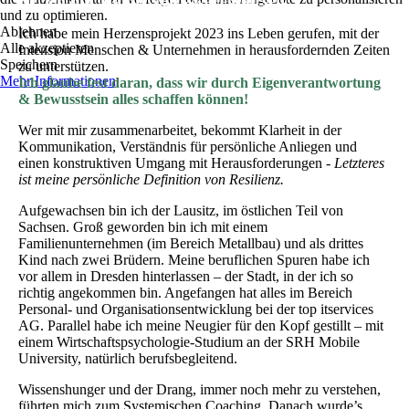
Hi, ich bin Mandy von AwareYourself!
und zu optimieren.
Ablehnen
Ich habe mein Herzensprojekt 2023 ins Leben gerufen, mit der
Alle akzeptieren
Intension Menschen & Unternehmen in herausfordernden Zeiten
Speichern
zu unterstützen.
Mehr Informationen
Ich glaube fest daran, dass wir durch Eigenverantwortung
& Bewusstsein alles schaffen können!
Wer mit mir zusammenarbeitet, bekommt Klarheit in der
Kommunikation, Verständnis für persönliche Anliegen und
einen konstruktiven Umgang mit Herausforderungen -
Letzteres
ist meine persönliche Definition von Resilienz.
Aufgewachsen bin ich der Lausitz, im östlichen Teil von
Sachsen. Groß geworden bin ich mit einem
Familienunternehmen (im Bereich Metallbau) und als drittes
Kind nach zwei Brüdern. Meine beruflichen Spuren habe ich
vor allem in Dresden hinterlassen – der Stadt, in der ich so
richtig angekommen bin. Angefangen hat alles im Bereich
Personal- und Organisationsentwicklung bei der top itservices
AG. Parallel habe ich meine Neugier für den Kopf gestillt – mit
einem Wirtschaftspsychologie-Studium an der SRH Mobile
University, natürlich berufsbegleitend.
Wissenshunger und der Drang, immer noch mehr zu verstehen,
führten mich zum Systemischen Coaching. Danach wurde’s